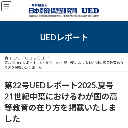
コ
ナ
ン
ビ
テ
ゲ
ン
ー
ツ
シ
へ
ョ
UEDレポート
ス
ン
キ
に
ッ
移
プ
動
HOME
UEDレポート
第22号UEDレポート2025.夏号 21世紀中葉におけるわが国の高等教育の在
り方を掲載いたしました
第22号UEDレポート2025.夏号
21世紀中葉におけるわが国の高
等教育の在り方を掲載いたしま
した