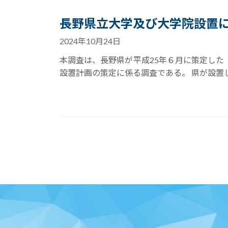
長野県立大学及び大学院設置
2024年10月24日
本調査は、長野県が平成25年６月に策定し
設置計画の策定に係る調査である。 県が設置し
投
稿
の
ペ
ー