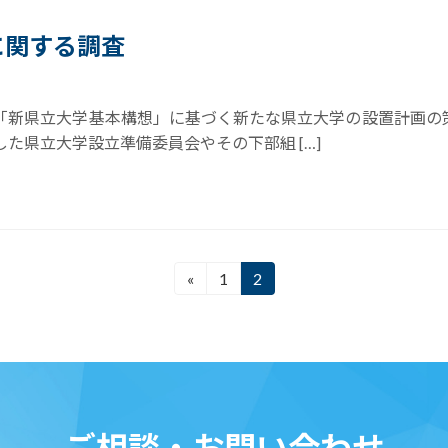
に関する調査
た「新県立大学基本構想」に基づく新たな県立大学の設置計画の
た県立大学設立準備委員会やその下部組 […]
«
1
2
固
固
定
定
ペ
ペ
ー
ー
ジ
ジ
ご相談・お問い合わせ