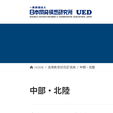
コ
ナ
ン
ビ
テ
ゲ
ン
ー
ツ
シ
へ
ョ
ス
ン
キ
に
ッ
移
プ
動
HOME
高等教育研究部 実績
中部・北陸
中部・北陸