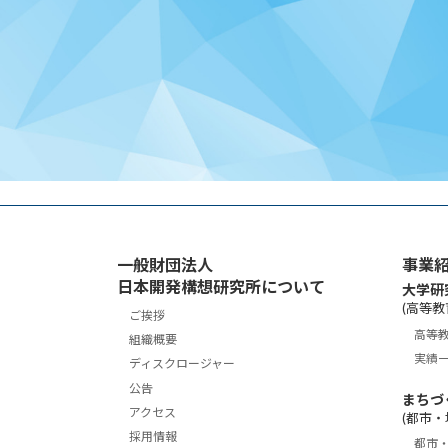
ジ
送
り
一般財団法人
事業
日本開発構想研究所について
大学研
(高等教
ご挨拶
高等
組織概要
実績
ディスクロージャー
公告
まちづ
アクセス
(都市・
採用情報
都市