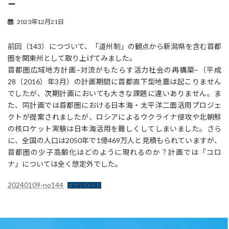
−
2023年12月21日
前回（143）につづいて、「道州制」の観点から新潟県を含む首都
圏を関東州として取り上げてみました。
首都圏広域地方計画−対流がもたらす活力社会の再構築−（平成
28（2016）年3月）の計画期間に首都直下型地震は起こりません
でしたが、次期計画においても大きな課題に違いありません。ま
た、同計画では首都圏における日本海・太平洋二面活用プロジェ
クトが提案されましたが、ロシアによるウクライナ侵攻や北朝鮮
の核ロケット実験は日本海活用を難しくしてしまいました。さら
に、全国の人口は2050年で1億469万人と見積もられていますが、
首都圏の少子高齢化はどのように現れるのか？計画では「コロ
ナ」については全く想定外でした。
20240109-no144
ダウンロード