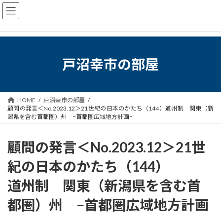
コ
ナ
ン
ビ
テ
ゲ
ン
ー
ツ
シ
へ
ョ
戸沼幸市の部屋
ス
ン
キ
に
ッ
移
プ
動
HOME
戸沼幸市の部屋
顧問の発言＜No.2023.12＞21世紀の日本のかたち（144）道州制 関東（新
潟県を含む首都圏）州 −首都圏広域地方計画−
顧問の発言＜No.2023.12＞21世
紀の日本のかたち（144）
道州制 関東（新潟県を含む首
都圏）州 −首都圏広域地方計画