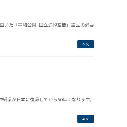
画いた「平和公園−国立追悼空間」設立の必要
本文
沖縄県が日本に復帰してから50年になります。
本文