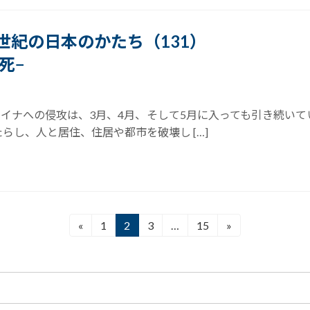
21世紀の日本のかたち（131）
死−
ライナへの侵攻は、3月、4月、そして5月に入っても引き続い
らし、人と居住、住居や都市を破壊し […]
«
1
2
3
…
15
»
固
固
固
固
定
定
定
定
ペ
ペ
ペ
ペ
ー
ー
ー
ー
ジ
ジ
ジ
ジ