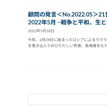
顧問の発言＜No.2022.05＞
2022年5月 −戦争と平和、生と
2022年5月18日
今年、2月24日に始まったロシアによるウク
を巻き込んでおびただしい死者、負傷者をもた
投
稿
の
検
索:
ペ