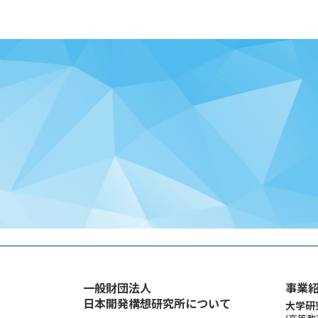
ー
ジ
送
り
一般財団法人
事業
日本開発構想研究所について
大学研