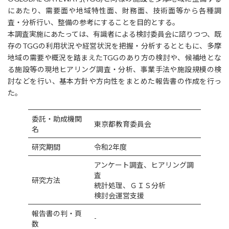
にあたり、需要面や地域特性面、財務面、技術面等から各種調
査・分析行い、整備の参考にすることを目的とする。
本調査実施にあたっては、有識者による検討委員会に諮りつつ、既
存のTGGの利用状況や経営状況を把握・分析するとともに、多摩
地域の需要や概況を踏まえたTGGのあり方の検討や、候補地とな
る施設等の現地ヒアリング調査・分析、事業手法や施設規模の検
討などを行い、基本方針や方向性をまとめた報告書の作成を行っ
た。
委託・助成機関
東京都教育委員会
名
研究期間
令和2年度
アンケート調査、ヒアリング調
査
研究方法
統計処理、ＧＩＳ分析
検討会運営支援
報告書の判・頁
-
数