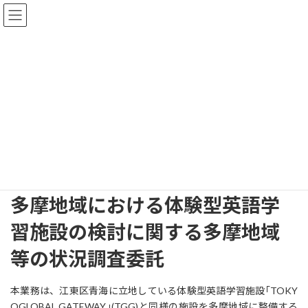
コ
ナ
ン
ビ
テ
ゲ
ン
ー
ツ
シ
へ
ョ
都市・地域研究部 実績
ス
ン
キ
に
ッ
移
プ
動
HOME
都市・地域研究部 実績
地域の諸課題・コミュニティ形成
多摩地域における体験型英語学習施設の検討に関する多摩地域等の状況調査
委託
多摩地域における体験型英語学
習施設の検討に関する多摩地域
等の状況調査委託
本業務は、江東区青海に立地している体験型英語学習施設｢TOKY
OGLOBAL GATEWAY｣(TGG)と同様の施設を多摩地域に整備する