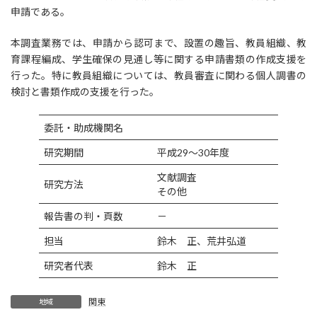
申請である。
本調査業務では、申請から認可まで、設置の趣旨、教員組織、教
育課程編成、学生確保の見通し等に関する申請書類の作成支援を
行った。特に教員組織については、教員審査に関わる個人調書の
検討と書類作成の支援を行った。
委託・助成機関名
研究期間
平成29～30年度
文献調査
研究方法
その他
報告書の判・頁数
－
担当
鈴木 正、荒井弘道
研究者代表
鈴木 正
関東
地域