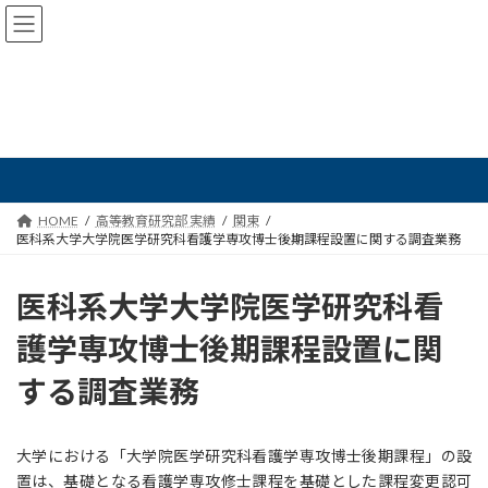
コ
ナ
ン
ビ
テ
ゲ
ン
ー
ツ
シ
へ
ョ
高等教育研究部 実績
ス
ン
キ
に
ッ
移
プ
動
HOME
高等教育研究部 実績
関東
医科系大学大学院医学研究科看護学専攻博士後期課程設置に関する調査業務
医科系大学大学院医学研究科看
護学専攻博士後期課程設置に関
する調査業務
大学における「大学院医学研究科看護学専攻博士後期課程」の設
置は、基礎となる看護学専攻修士課程を基礎とした課程変更認可