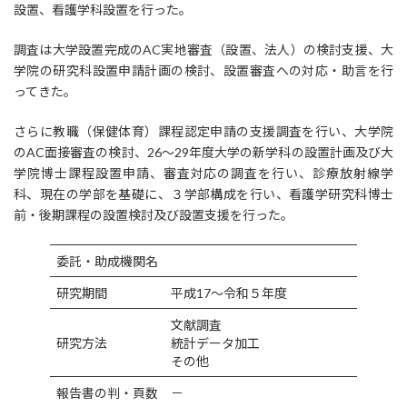
設置、看護学科設置を行った。
調査は大学設置完成のAC実地審査（設置、法人）の検討支援、大
学院の研究科設置申請計画の検討、設置審査への対応・助言を行
ってきた。
さらに教職（保健体育）課程認定申請の支援調査を行い、大学院
のAC面接審査の検討、26～29年度大学の新学科の設置計画及び大
学院博士課程設置申請、審査対応の調査を行い、診療放射線学
科、現在の学部を基礎に、３学部構成を行い、看護学研究科博士
前・後期課程の設置検討及び設置支援を行った。
委託・助成機関名
研究期間
平成17～令和５年度
文献調査
研究方法
統計データ加工
その他
報告書の判・頁数
－