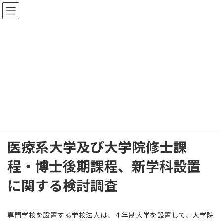
コ
ナ
ン
ビ
テ
ゲ
ン
ー
ツ
シ
へ
ョ
高等教育研究部 実績
ス
ン
キ
に
ッ
移
プ
動
HOME
高等教育研究部 実績
近畿
医療系大学及び大学院修士課程・博士後期課程、新学科設置に関する検討調
査
医療系大学及び大学院修士課
程・博士後期課程、新学科設置
に関する検討調査
専門学校を設置する学校法人は、４年制大学を設置して、大学院