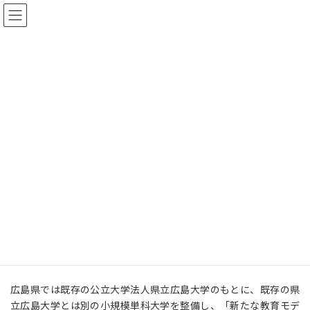
コ
ナ
ン
ビ
テ
ゲ
ン
ー
ツ
シ
へ
ョ
高等教育研究部 実績
ス
ン
キ
に
ッ
移
プ
動
HOME
高等教育研究部 実績
中国・四国
叡啓大学設置に伴う設置認可申請及び設置計画履行に関する支援業務
叡啓大学設置に伴う設置認可申
請及び設置計画履行に関する支
援業務
広島県では既存の公立大学法人県立広島大学のもとに、既存の県
立広島大学とは別の小規模単科大学を整備し、「新たな教育モデ