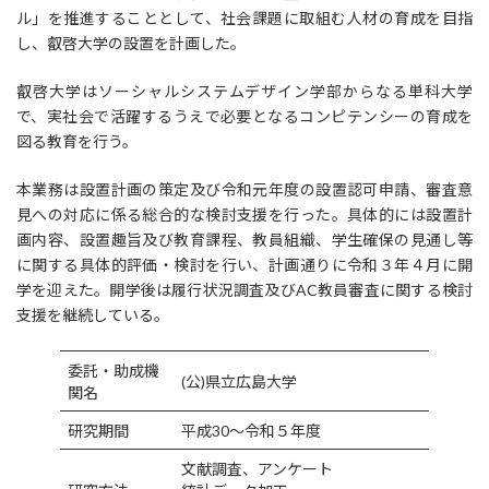
ル」を推進することとして、社会課題に取組む人材の育成を目指
し、叡啓大学の設置を計画した。
叡啓大学はソーシャルシステムデザイン学部からなる単科大学
で、実社会で活躍するうえで必要となるコンピテンシーの育成を
図る教育を行う。
本業務は設置計画の策定及び令和元年度の設置認可申請、審査意
見への対応に係る総合的な検討支援を行った。具体的には設置計
画内容、設置趣旨及び教育課程、教員組織、学生確保の見通し等
に関する具体的評価・検討を行い、計画通りに令和３年４月に開
学を迎えた。開学後は履行状況調査及びAC教員審査に関する検討
支援を継続している。
委託・助成機
(公)県立広島大学
関名
研究期間
平成30～令和５年度
文献調査、アンケート