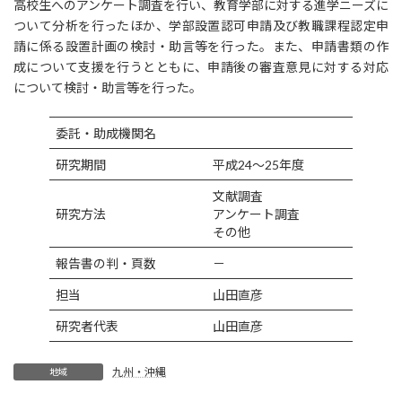
高校生へのアンケート調査を行い、教育学部に対する進学ニーズに
ついて分析を行ったほか、学部設置認可申請及び教職課程認定申
請に係る設置計画の検討・助言等を行った。また、申請書類の作
成について支援を行うとともに、申請後の審査意見に対する対応
について検討・助言等を行った。
委託・助成機関名
研究期間
平成24～25年度
文献調査
研究方法
アンケート調査
その他
報告書の判・頁数
－
担当
山田直彦
研究者代表
山田直彦
九州・沖縄
地域