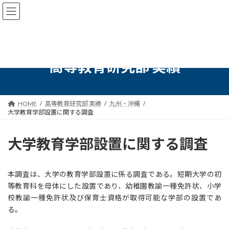
コ
ナ
ン
ビ
テ
ゲ
ン
ー
ツ
シ
へ
ョ
高等教育研究部 実績
ス
ン
キ
に
ッ
移
プ
動
HOME
高等教育研究部 実績
九州・沖縄
大学教育学部設置に関する調査
大学教育学部設置に関する調査
本調査は、大学の教育学部設置に係る調査である。短期大学の初
等教育科を母体にした設置であり、幼稚園教諭一種免許状、小学
校教諭一種免許状及び保育士資格が取得可能な学部の設置であ
る。