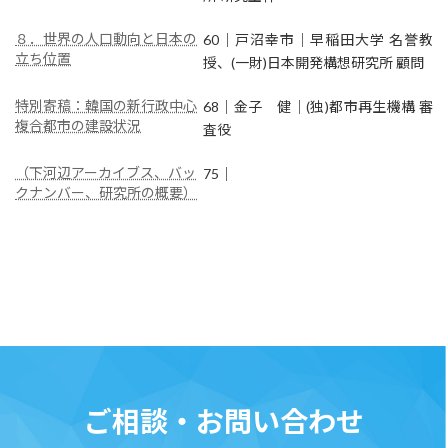
８．世界の人口動向と日本の
60｜戸沼幸市｜早稲田大学 名誉教
立ち位置
授、(一財)日本開発構想研究所 顧問
特別寄稿：韓国の新行政中心
68｜金子 健｜(独)都市再生機構 審
複合都市の建設状況
査役
（下河辺アーカイブス、バッ
75｜
クナンバー、研究所の概要）
ご相談・お問い合わせ