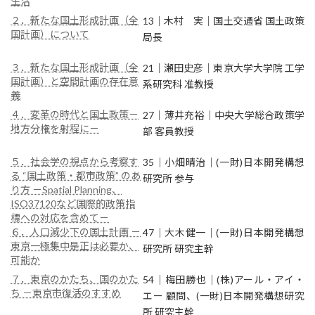
生活
２．新たな国土形成計画（全
13｜木村 実｜国土交通省 国土政策
国計画）について
局長
３．新たな国土形成計画（全
21｜瀬田史彦｜東京大学大学院 工学
国計画）と空間計画の存在意
系研究科 准教授
義
４．変革の時代と国土政策－
27｜薄井充裕｜中央大学総合政策学
地方分権を射程に－
部 客員教授
５．社会学の視点から考察す
35｜小畑晴治｜(一財)日本開発構想
る “国土政策・都市政策” のあ
研究所 参与
り方 －Spatial Planning、
ISO37120など国際的政策指
標への対応を含めて－
６．人口減少下の国土計画 －
47｜大木健一｜(一財)日本開発構想
東京一極集中是正は必要か、
研究所 研究主幹
可能か
７．東京のかたち、国のかた
54｜梅田勝也｜(株)アール・アイ・
ち －東京市復活のすすめ
エー 顧問、(一財)日本開発構想研究
所 研究主幹