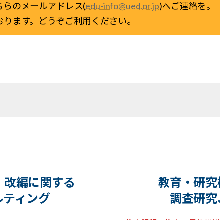
らのメールアドレス(
edu-info@ued.or.jp
)へご連絡を。
おります。どうぞご利用ください。
・改編に関する
教育・研究
ルティング
調査研究