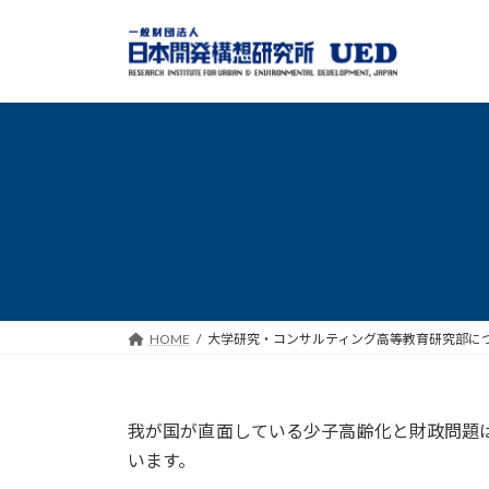
コ
ナ
ン
ビ
テ
ゲ
ン
ー
ツ
シ
へ
ョ
ス
ン
キ
に
ッ
移
プ
動
HOME
大学研究・コンサルティング高等教育研究部に
我が国が直面している少子高齢化と財政問題
います。