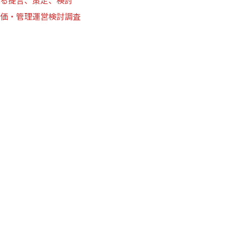
る提言、策定、検討
価・管理運営検討調査