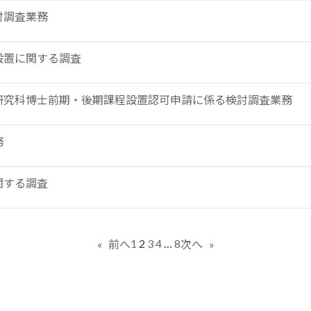
討調査業務
設置に関する調査
研究科博士前期・後期課程設置認可申請に係る検討調査業務
務
関する調査
1
2
3
4
…
8
«
前へ
次へ
»